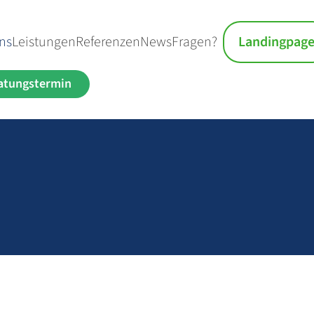
ns
Leistungen
Referenzen
News
Fragen?
Landingpag
atungstermin