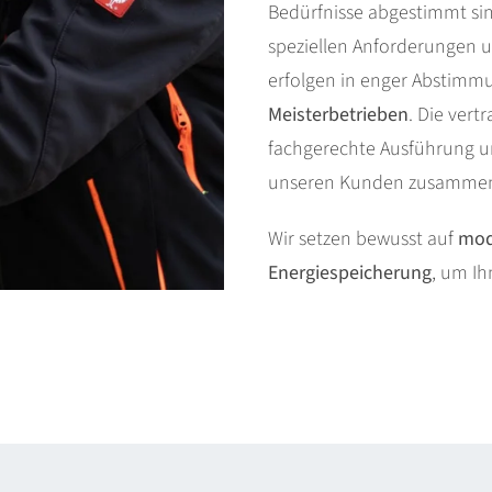
Bedürfnisse abgestimmt sin
speziellen Anforderungen u
erfolgen in enger Abstimm
Meisterbetrieben
. Die ver
fachgerechte Ausführung un
unseren Kunden zusammen, 
Wir setzen bewusst auf
mod
Energiespeicherung
, um Ih