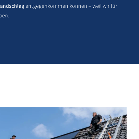
andschlag
entgegenkommen können – weil wir für
aben.